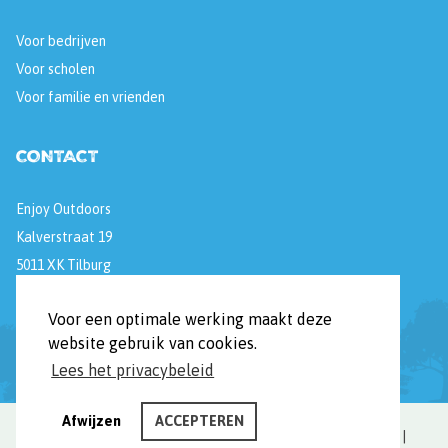
Voor bedrijven
Voor scholen
Voor familie en vrienden
CONTACT
Enjoy Outdoors
Kalverstraat 19
5011 XK Tilburg
Voor een optimale werking maakt deze
[E]
info@enjoyoutdoors.nl
website gebruik van cookies.
[T]
06 477 684 99
Lees het privacybeleid
Afwijzen
ACCEPTEREN
© enjoyoutdoors.nl | Alle rechten voorbehouden |
Cookies
|