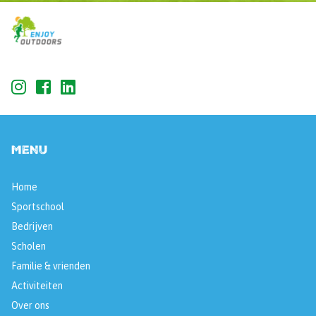
MENU
Home
Sportschool
Bedrijven
Scholen
Familie & vrienden
Activiteiten
Over ons