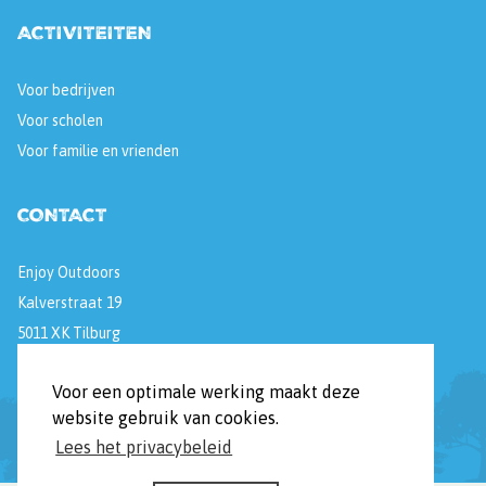
ACTIVITEITEN
Voor bedrijven
Voor scholen
Voor familie en vrienden
CONTACT
Enjoy Outdoors
Kalverstraat 19
5011 XK Tilburg
Voor een optimale werking maakt deze
[E]
info@enjoyoutdoors.nl
website gebruik van cookies.
[T]
06 477 684 99
Lees het privacybeleid